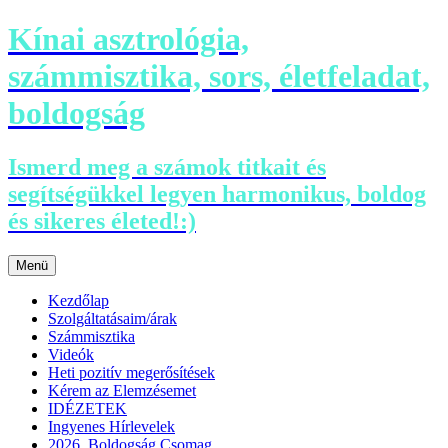
Kínai asztrológia,
számmisztika, sors, életfeladat,
boldogság
Ismerd meg a számok titkait és
segítségükkel legyen harmonikus, boldog
és sikeres életed!:)
Ugrás
Menü
a
tartalomhoz
Kezdőlap
Szolgáltatásaim/árak
Számmisztika
Videók
Heti pozitív megerősítések
Kérem az Elemzésemet
IDÉZETEK
Ingyenes Hírlevelek
2026. Boldogság Csomag