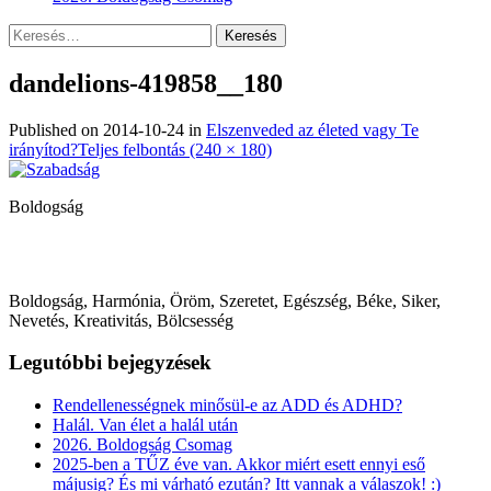
Keresés:
dandelions-419858__180
Published on
2014-10-24
in
Elszenveded az életed vagy Te
irányítod?
Teljes felbontás (240 × 180)
Boldogság
Boldogság, Harmónia, Öröm, Szeretet, Egészség, Béke, Siker,
Nevetés, Kreativitás, Bölcsesség
Legutóbbi bejegyzések
Rendellenességnek minősül-e az ADD és ADHD?
Halál. Van élet a halál után
2026. Boldogság Csomag
2025-ben a TŰZ éve van. Akkor miért esett ennyi eső
májusig? És mi várható ezután? Itt vannak a válaszok! :)